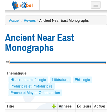
Le réseau
Accueil
/
Revues
/
Ancient Near East Monographs
Soutien
Ancient Near East
Listes
Monographs
Recherche
2008
avancée
Thématique
EN
ES
Histoire et archéologie
Littérature
Philologie
Préhistoire et Protohistoire
?
Proche et Moyen-Orient ancien
Titre
Années
Éditeurs
Action