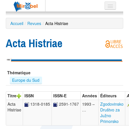
Le réseau
Accueil
/
Revues
/
Acta Histriae
Soutien
Acta Histriae
Listes
1993
Recherche
Thématique
avancée
Europe du Sud
EN
ES
Titre
ISSN
ISSN-E
Années
Éditeurs
A
?
Acta
1318-0185
2591-1767
1993 –
Zgodovinsko
Histriae
…
Društvo za
Južno
Primorsko