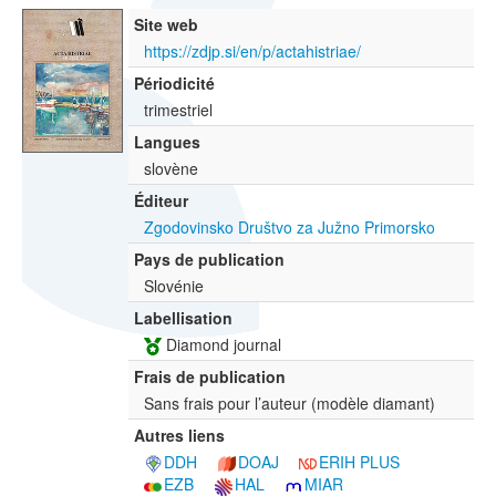
Site web
https://zdjp.si/en/p/actahistriae/
Périodicité
trimestriel
Langues
slovène
Éditeur
Zgodovinsko Društvo za Južno Primorsko
Pays de publication
Slovénie
Labellisation
Diamond journal
Frais de publication
Sans frais pour l’auteur (modèle diamant)
Autres liens
DDH
DOAJ
ERIH PLUS
EZB
HAL
MIAR