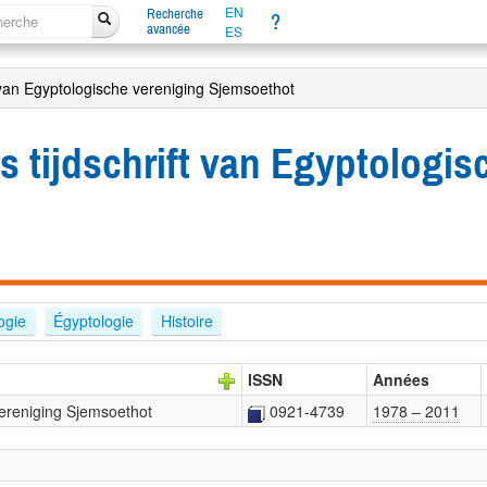
EN
Recherche
?
avancée
ES
ft van Egyptologische vereniging Sjemsoethot
ks tijdschrift van Egyptologi
ogie
Égyptologie
Histoire
ISSN
Années
 vereniging Sjemsoethot
0921-4739
1978 – 2011