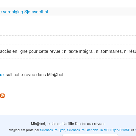
e vereniging Sjemsoethot
accès en ligne pour cette revue : ni texte intégral, ni sommaires, ni r
oux
suit cette revue dans Mir@bel
.
Mir@bel, le site qui facilite l'accès aux revues
Mir@bel est piloté par
Sciences Po Lyon
,
Sciences Po Grenoble
,
la MSH Dijon/RNMSH
et