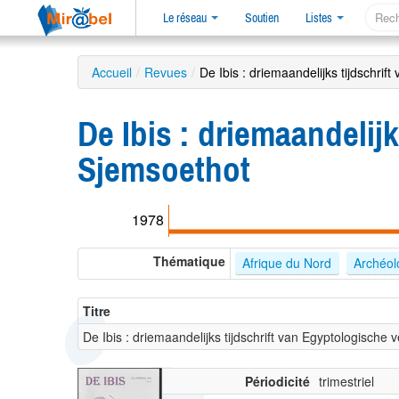
Le réseau
Soutien
Listes
Accueil
/
Revues
/
De Ibis : driemaandelijks tijdschri
De Ibis : driemaandelij
Sjemsoethot
1978
Thématique
Afrique du Nord
Archéol
Titre
De Ibis : driemaandelijks tijdschrift van Egyptologische
Périodicité
trimestriel