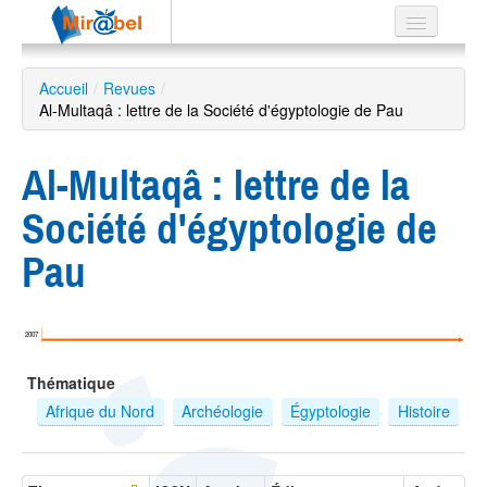
Le réseau
Accueil
/
Revues
/
Al-Multaqâ : lettre de la Société d'égyptologie de Pau
Soutien
Listes
Al-Multaqâ : lettre de la
Société d'égyptologie de
Pau
Recherche
avancée
EN
2007
ES
Thématique
?
Afrique du Nord
Archéologie
Égyptologie
Histoire