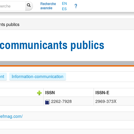
EN
Recherche
?
avancée
ES
ts publics
s communicants publics
ent
Information-communication
ISSN
ISSN-E
2262-7928
2969-373X
riefmag.com/