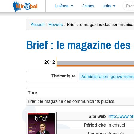
Le réseau
Soutien
Listes
Accueil
/
Revues
/
Brief : le magazine des communican
Brief : le magazine de
2012
Thématique
Administration, gouvernem
Titre
Brief : le magazine des communicants publics
Site web
http://www.b
Périodicité
mensuel
Langues
français