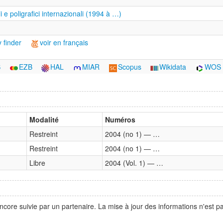
iali e poligrafici internazionali (1994 à …)
 finder
voir en français
S
EZB
HAL
MIAR
Scopus
Wikidata
WOS
Modalité
Numéros
Restreint
2004 (no 1) — …
Restreint
2004 (no 1) — …
Libre
2004 (Vol. 1) — …
ncore suivie par un partenaire. La mise à jour des informations n'est 