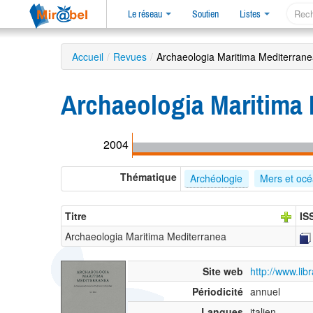
Le réseau
Soutien
Listes
Accueil
/
Revues
/
Archaeologia Maritima Mediterran
Archaeologia Maritima 
2004
Thématique
Archéologie
Mers et oc
Titre
IS
Archaeologia Maritima Mediterranea
Site web
http://www.lib
Périodicité
annuel
Langues
italien