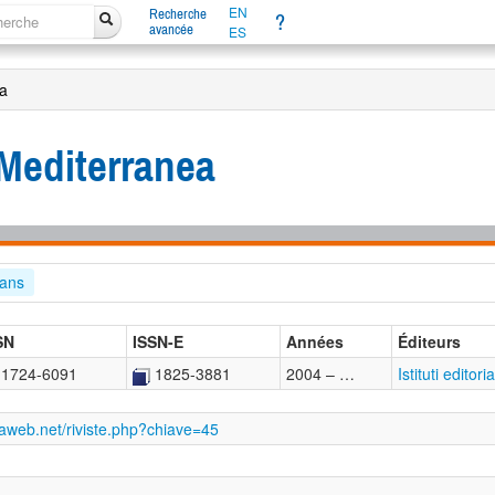
EN
Recherche
?
avancée
ES
ea
Mediterranea
éans
SN
ISSN-E
Années
Éditeurs
1724-6091
1825-3881
2004 – …
Istituti editori
raweb.net/riviste.php?chiave=45