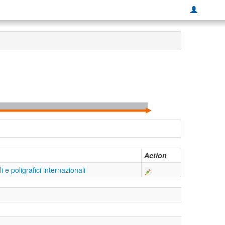
Action
ali e poligrafici internazionali