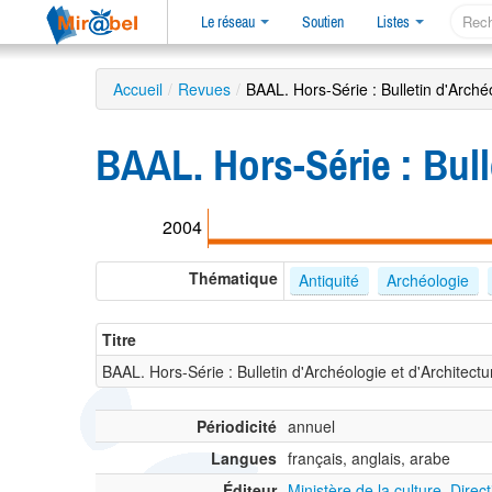
Le réseau
Soutien
Listes
Accueil
/
Revues
/
BAAL. Hors-Série : Bulletin d'Arché
BAAL. Hors-Série : Bull
2004
Thématique
Antiquité
Archéologie
Titre
BAAL. Hors-Série : Bulletin d'Archéologie et d'Architect
Périodicité
annuel
Langues
français, anglais, arabe
Éditeur
Ministère de la culture, Dire