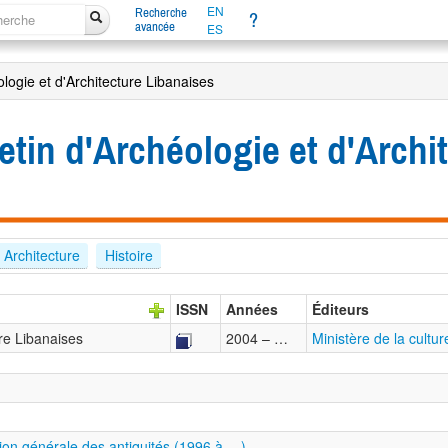
EN
Recherche
?
avancée
ES
ologie et d'Architecture Libanaises
etin d'Archéologie et d'Archi
Architecture
Histoire
ISSN
Années
Éditeurs
ure Libanaises
2004 – …
Ministère de la cultur
ction générale des antiquités (1996 à …)