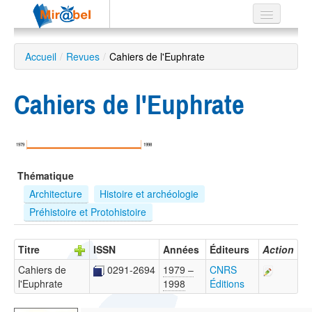
Le réseau
Accueil
/
Revues
/
Cahiers de l'Euphrate
Soutien
Cahiers de l'Euphrate
Listes
1979
1998
Recherche
Thématique
avancée
Architecture
Histoire et archéologie
EN
Préhistoire et Protohistoire
ES
?
Titre
ISSN
Années
Éditeurs
Action
Cahiers de
0291-2694
1979 –
CNRS
l'Euphrate
1998
Éditions