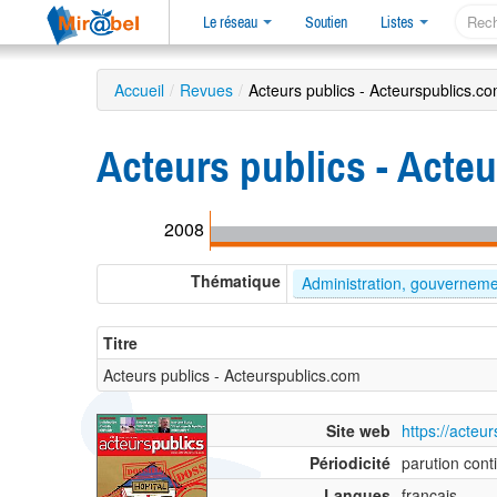
Le réseau
Soutien
Listes
Accueil
/
Revues
/
Acteurs publics - Acteurspublics.c
Acteurs publics - Acte
2008
Thématique
Administration, gouvernem
Titre
Acteurs publics - Acteurspublics.com
Site web
https://acteur
Périodicité
parution cont
Langues
français