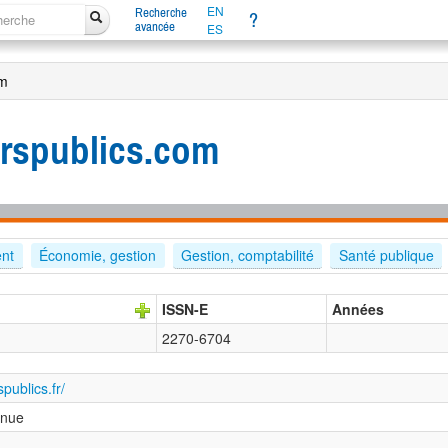
EN
Recherche
?
avancée
ES
om
urspublics.com
ent
Économie, gestion
Gestion, comptabilité
Santé publique
ISSN-E
Années
2270-6704
spublics.fr/
inue