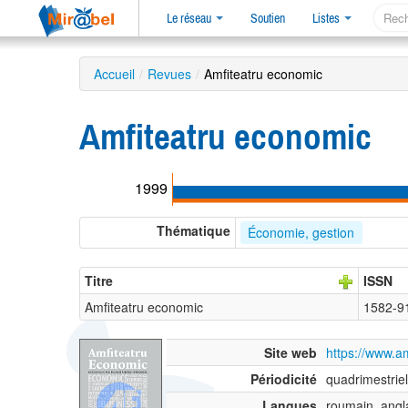
Le réseau
Soutien
Listes
Accueil
/
Revues
/
Amfiteatru economic
Amfiteatru economic
1999
Thématique
Économie, gestion
Titre
ISSN
Amfiteatru economic
1582-9
Site web
https://www.a
Périodicité
quadrimestriel
Langues
roumain, angl