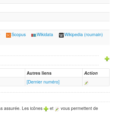
D
Scopus
Wikidata
Wikipedia (roumain)
Autres liens
Action
[Dernier numéro]
pas assurée. Les icônes
et
vous permettent de