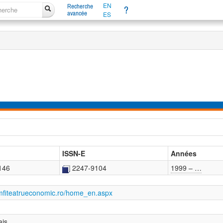
EN
Recherche
?
avancée
ES
ISSN-E
Années
146
2247-9104
1999 – …
mfiteatrueconomic.ro/home_en.aspx
ais