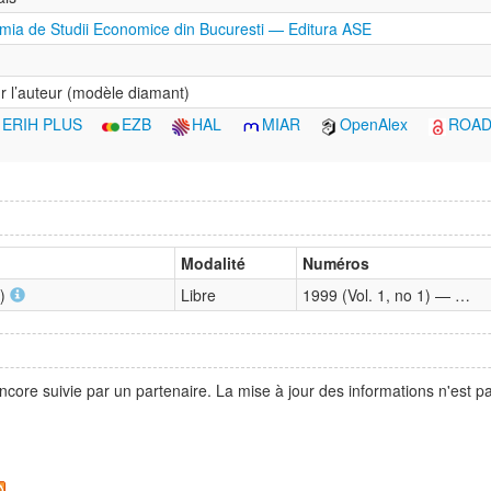
mia de Studii Economice din Bucuresti — Editura ASE
r l’auteur (modèle diamant)
ERIH PLUS
EZB
HAL
MIAR
OpenAlex
ROA
Modalité
Numéros
b)
Libre
1999 (Vol. 1, no 1) — …
ncore suivie par un partenaire. La mise à jour des informations n'est 