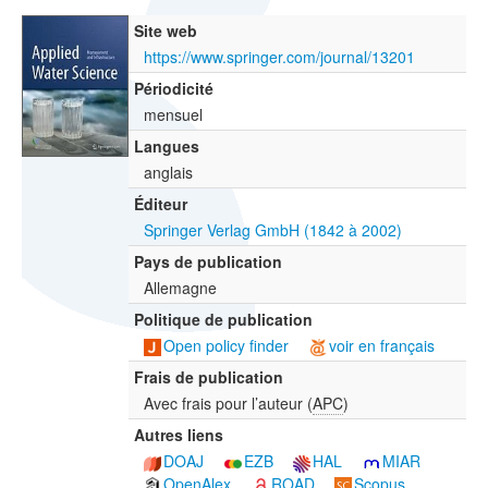
Site web
https://www.springer.com/journal/13201
Périodicité
mensuel
Langues
anglais
Éditeur
Springer Verlag GmbH (1842 à 2002)
Pays de publication
Allemagne
Politique de publication
Open policy finder
voir en français
Frais de publication
Avec frais pour l’auteur (
APC
)
Autres liens
DOAJ
EZB
HAL
MIAR
OpenAlex
ROAD
Scopus