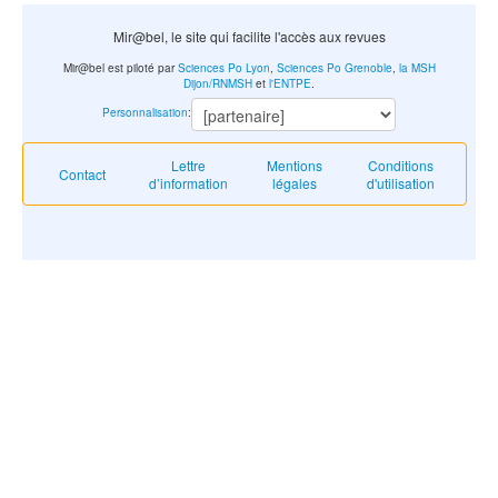
Mir@bel, le site qui facilite l'accès aux revues
Mir@bel est piloté par
Sciences Po Lyon
,
Sciences Po Grenoble
,
la MSH
Dijon/RNMSH
et
l'ENTPE
.
Personnalisation
:
Lettre
Mentions
Conditions
Contact
d’information
légales
d'utilisation