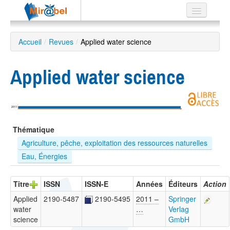
Le réseau
Accueil
/
Revues
/
Applied water science
Soutien
Applied water science
Listes
2011
Recherche
Thématique
avancée
Agriculture, pêche, exploitation des ressources naturelles
EN
Eau, Énergies
ES
?
Titre
ISSN
ISSN-E
Années
Éditeurs
Action
Applied
2190-5487
2190-5495
2011 –
Springer
water
…
Verlag
science
GmbH