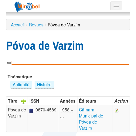
Le réseau
Accueil
/
Revues
/
Póvoa de Varzim
Soutien
Póvoa de Varzim
Listes
1958
Recherche
Thématique
avancée
Antiquité
Histoire
EN
ES
Titre
ISSN
Années
Éditeurs
Action
?
Póvoa de
0870-4589
1958 –
Câmara
Varzim
…
Municipal de
Póvoa de
Varzim