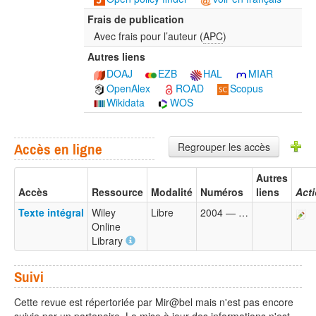
Frais de publication
Avec frais pour l’auteur (
APC
)
Autres liens
DOAJ
EZB
HAL
MIAR
OpenAlex
ROAD
Scopus
Wikidata
WOS
Regrouper les accès
Accès en ligne
Autres
Accès
Ressource
Modalité
Numéros
liens
Act
Texte intégral
Wiley
Libre
2004 — …
Online
Library
Suivi
Cette revue est répertoriée par Mir@bel mais n'est pas encore