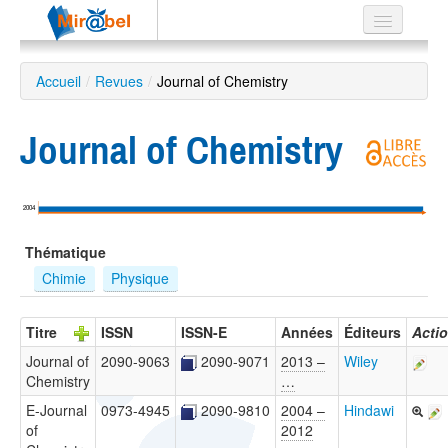
Le réseau
Accueil
/
Revues
/
Journal of Chemistry
Soutien
Journal of Chemistry
Listes
2004
Recherche
Thématique
avancée
Chimie
Physique
EN
ES
Titre
ISSN
ISSN-E
Années
Éditeurs
Acti
?
Journal of
2090-9063
2090-9071
2013 –
Wiley
Chemistry
…
E-Journal
0973-4945
2090-9810
2004 –
Hindawi
of
2012