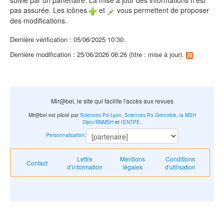
suivie par un partenaire. La mise à jour des informations n'est
pas assurée. Les icônes
et
vous permettent de proposer
des modifications.
Dernière vérification : 05/06/2025 10:30.
Dernière modification : 25/06/2026 06:26 (titre : mise à jour).
Mir@bel, le site qui facilite l'accès aux revues
Mir@bel est piloté par
Sciences Po Lyon
,
Sciences Po Grenoble
,
la MSH
Dijon/RNMSH
et
l'ENTPE
.
Personnalisation
:
Lettre
Mentions
Conditions
Contact
d’information
légales
d'utilisation