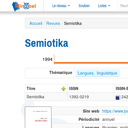
Le réseau
Soutien
Listes
Accueil
/
Revues
/
Semiotika
Semiotika
1994
Thématique
Langues,  linguistique
Titre
ISSN
ISSN-
Semiotika
1392-0219
24
Site web
https://www.jo
Périodicité
annuel
Langues
lituanien, angl