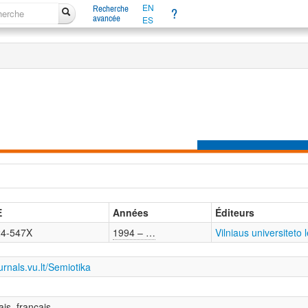
EN
Recherche
?
avancée
ES
E
Années
Éditeurs
24-547X
1994 – …
Vilniaus universiteto 
urnals.vu.lt/Semiotika
ais, français