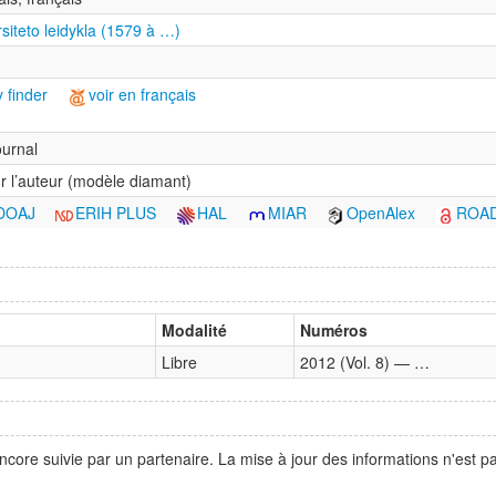
rsiteto leidykla (1579 à …)
 finder
voir en français
urnal
r l’auteur (modèle diamant)
DOAJ
ERIH PLUS
HAL
MIAR
OpenAlex
ROA
Modalité
Numéros
Libre
2012 (Vol. 8) — …
ncore suivie par un partenaire. La mise à jour des informations n'est 