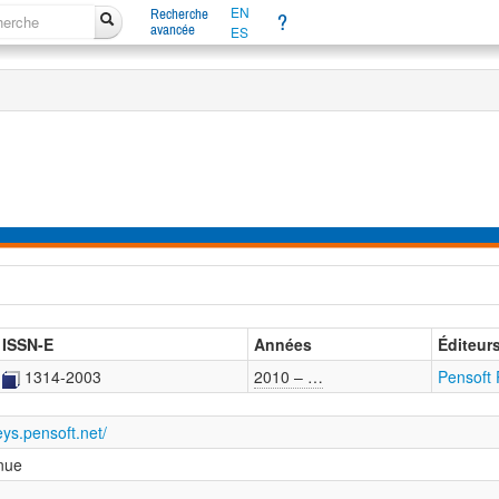
EN
Recherche
?
avancée
ES
ISSN-E
Années
Éditeur
1314-2003
2010 – …
Pensoft 
eys.pensoft.net/
inue