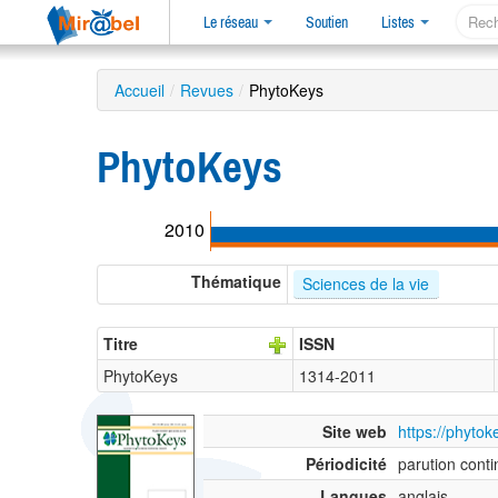
Le réseau
Soutien
Listes
Accueil
/
Revues
/
PhytoKeys
PhytoKeys
2010
Thématique
Sciences de la vie
Titre
ISSN
PhytoKeys
1314-2011
Site web
https://phytok
Périodicité
parution cont
Langues
anglais