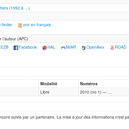
shers (1992 à …)
 finder
voir en français
 l’auteur (
APC
)
EZB
Facebook
HAL
MIAR
OpenAlex
ROAD
Modalité
Numéros
Libre
2010 (no 1) — …
ncore suivie par un partenaire. La mise à jour des informations n'est 