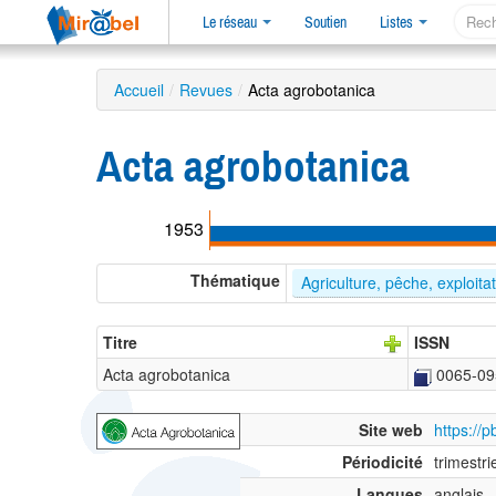
Le réseau
Soutien
Listes
Accueil
/
Revues
/
Acta agrobotanica
Acta agrobotanica
1953
Thématique
Agriculture, pêche, exploita
Titre
ISSN
Acta agrobotanica
0065-09
Site web
https://p
Périodicité
trimestri
Langues
anglais