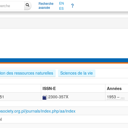
EN
Recherche
?
avancée
ES
tion des ressources naturelles
Sciences de la vie
ISSN-E
Années
51
2300-357X
1953 – …
bsociety.org.pl/journals/index.php/aa/index
el