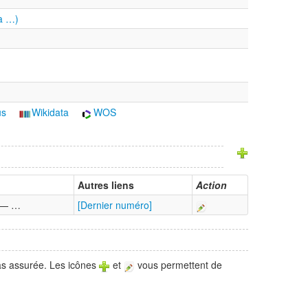
à …)
us
Wikidata
WOS
Autres liens
Action
) — …
[Dernier numéro]
pas assurée. Les icônes
et
vous permettent de