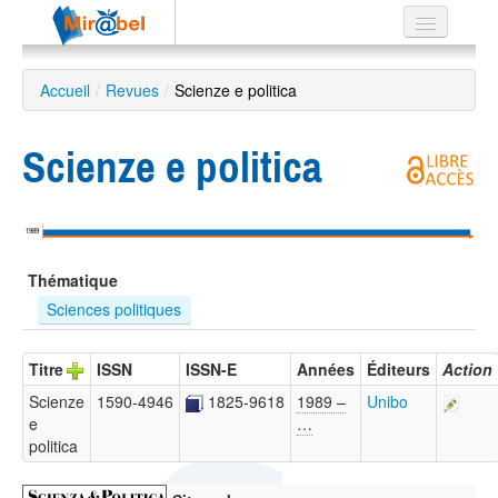
Le réseau
Accueil
/
Revues
/
Scienze e politica
Soutien
Scienze e politica
Listes
1989
Recherche
Thématique
avancée
Sciences politiques
EN
ES
Titre
ISSN
ISSN-E
Années
Éditeurs
Action
?
Scienze
1590-4946
1825-9618
1989 –
Unibo
e
…
politica