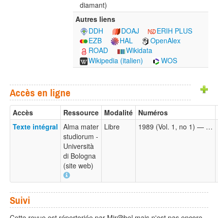
diamant)
Autres liens
DDH
DOAJ
ERIH PLUS
EZB
HAL
OpenAlex
ROAD
Wikidata
Wikipedia (italien)
WOS
Accès en ligne
Accès
Ressource
Modalité
Numéros
Texte intégral
Alma mater
Libre
1989 (Vol. 1, no 1) — …
studiorum -
Università
di Bologna
(site web)
Suivi
Cette revue est répertoriée par Mir@bel mais n'est pas encore