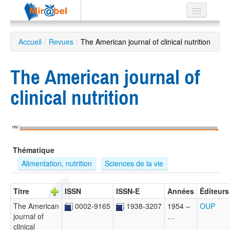
Le réseau
Accueil
/
Revues
/
The American journal of clinical nutrition
Soutien
The American journal of
Listes
clinical nutrition
Recherche
1952
avancée
Thématique
EN
ES
Alimentation, nutrition
Sciences de la vie
?
Titre
ISSN
ISSN-E
Années
Éditeurs
The American
0002-9165
1938-3207
1954 –
OUP
journal of
…
clinical