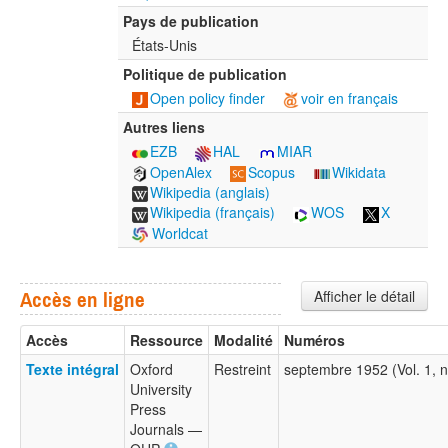
Pays de publication
États-Unis
Politique de publication
Open policy finder
voir en français
Autres liens
EZB
HAL
MIAR
OpenAlex
Scopus
Wikidata
Wikipedia (anglais)
Wikipedia (français)
WOS
X
Worldcat
Afficher le détail
Accès en ligne
Accès
Ressource
Modalité
Numéros
Texte intégral
Oxford
Restreint
septembre 1952 (Vol. 1, 
University
Press
Journals —