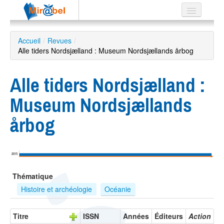
Le réseau
Accueil
/
Revues
/
Alle tiders Nordsjælland : Museum Nordsjællands årbog
Soutien
Listes
Alle tiders Nordsjælland :
Museum Nordsjællands
årbog
Recherche
avancée
EN
2015
ES
Thématique
?
Histoire et archéologie
Océanie
Titre
ISSN
Années
Éditeurs
Action