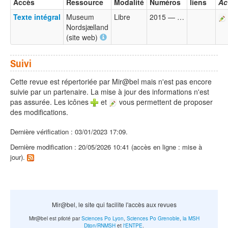
Accès
Ressource
Modalité
Numéros
liens
Ac
Texte intégral
Museum
Libre
2015 — …
Nordsjælland
(site web)
Suivi
Cette revue est répertoriée par Mir@bel mais n'est pas encore
suivie par un partenaire. La mise à jour des informations n'est
pas assurée. Les icônes
et
vous permettent de proposer
des modifications.
Dernière vérification : 03/01/2023 17:09.
Dernière modification : 20/05/2026 10:41 (accès en ligne : mise à
jour).
Mir@bel, le site qui facilite l'accès aux revues
Mir@bel est piloté par
Sciences Po Lyon
,
Sciences Po Grenoble
,
la MSH
Dijon/RNMSH
et
l'ENTPE
.