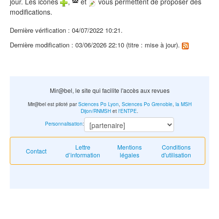
jour. Les icônes
,
et
vous permettent de proposer des
modifications.
Dernière vérification : 04/07/2022 10:21.
Dernière modification : 03/06/2026 22:10 (titre : mise à jour).
Mir@bel, le site qui facilite l'accès aux revues
Mir@bel est piloté par
Sciences Po Lyon
,
Sciences Po Grenoble
,
la MSH
Dijon/RNMSH
et
l'ENTPE
.
Personnalisation
:
Lettre
Mentions
Conditions
Contact
d’information
légales
d'utilisation