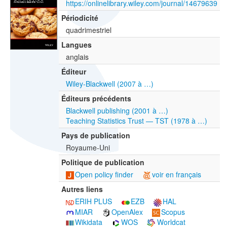
https://onlinelibrary.wiley.com/journal/14679639
Périodicité
quadrimestriel
Langues
anglais
Éditeur
Wiley-Blackwell (2007 à …)
Éditeurs précédents
Blackwell publishing (2001 à …)
Teaching Statistics Trust — TST (1978 à …)
Pays de publication
Royaume-Uni
Politique de publication
Open policy finder
voir en français
Autres liens
ERIH PLUS
EZB
HAL
MIAR
OpenAlex
Scopus
Wikidata
WOS
Worldcat