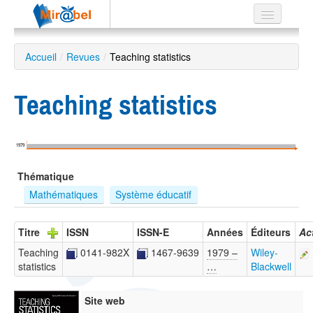
Le réseau
Accueil
/
Revues
/
Teaching statistics
Soutien
Teaching statistics
Listes
1979
Recherche
Thématique
avancée
Mathématiques
Système éducatif
EN
ES
Titre
ISSN
ISSN-E
Années
Éditeurs
Ac
?
Teaching
0141-982X
1467-9639
1979 –
Wiley-
statistics
…
Blackwell
Site web