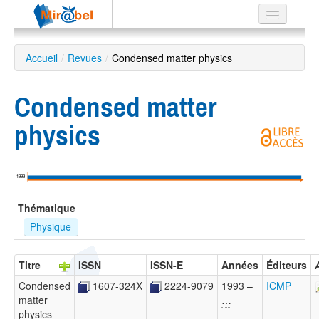
Le réseau
Accueil
/
Revues
/
Condensed matter physics
Soutien
Condensed matter
Listes
physics
Recherche
1993
avancée
Thématique
EN
ES
Physique
?
Titre
ISSN
ISSN-E
Années
Éditeurs
Condensed
1607-324X
2224-9079
1993 –
ICMP
matter
…
physics