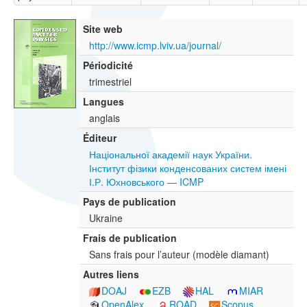
Site web
http://www.icmp.lviv.ua/journal/
Périodicité
trimestriel
Langues
anglais
Éditeur
Національної академії наук України.
Інститут фізики конденсованих систем імені
І.Р. Юхновського — ICMP
Pays de publication
Ukraine
Frais de publication
Sans frais pour l’auteur (modèle diamant)
Autres liens
DOAJ
EZB
HAL
MIAR
OpenAlex
ROAD
Scopus