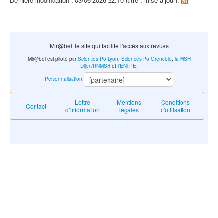
Dernière modification : 03/06/2026 22:10 (titre : mise à jour).
Mir@bel, le site qui facilite l'accès aux revues
Mir@bel est piloté par
Sciences Po Lyon
,
Sciences Po Grenoble
,
la MSH
Dijon/RNMSH
et
l'ENTPE
.
Personnalisation
:
Lettre
Mentions
Conditions
Contact
d’information
légales
d'utilisation