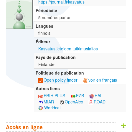
https://journal.fi/kasvatus
Périodicité
5 numéros par an
Langues
finnois
Éditeur
Kasvatustieteiden tutkimuslaitos
Pays de publication
Finlande
Politique de publication
Open policy finder
voir en français
Autres liens
ERIH PLUS
EZB
HAL
MIAR
OpenAlex
ROAD
Worldcat
Accès en ligne