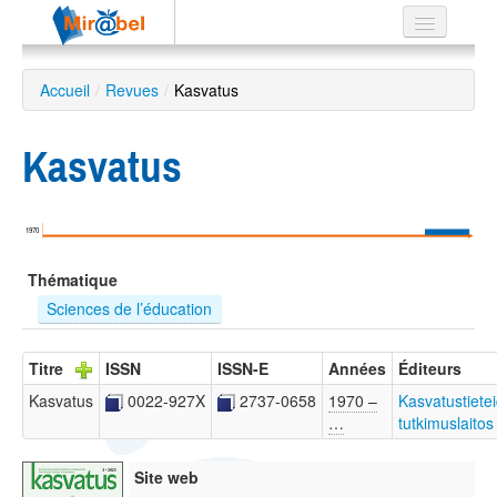
Le réseau
Accueil
/
Revues
/
Kasvatus
Soutien
Kasvatus
Listes
1970
Recherche
Thématique
avancée
Sciences de l’éducation
EN
ES
Titre
ISSN
ISSN-E
Années
Éditeurs
?
Kasvatus
0022-927X
2737-0658
1970 –
Kasvatustiete
…
tutkimuslaitos
Site web