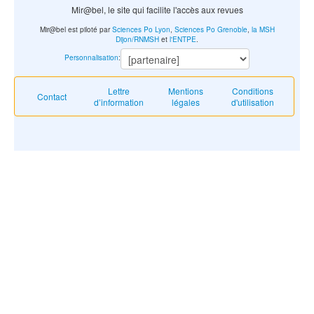
Mir@bel, le site qui facilite l'accès aux revues
Mir@bel est piloté par
Sciences Po Lyon
,
Sciences Po Grenoble
,
la MSH
Dijon/RNMSH
et
l'ENTPE
.
Personnalisation
:
Lettre
Mentions
Conditions
Contact
d’information
légales
d'utilisation