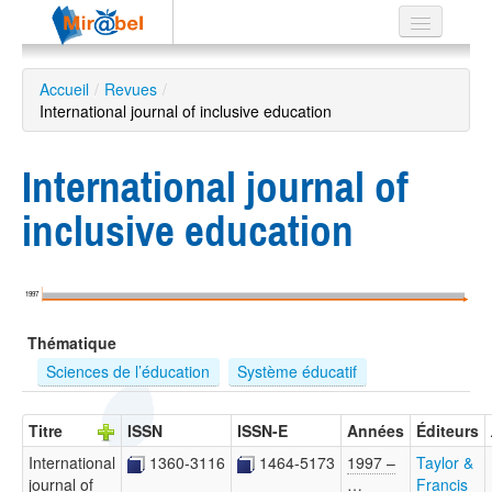
Le réseau
Accueil
/
Revues
/
International journal of inclusive education
Soutien
Listes
International journal of
inclusive education
Recherche
avancée
1997
EN
Thématique
ES
Sciences de l’éducation
Système éducatif
?
Titre
ISSN
ISSN-E
Années
Éditeurs
International
1360-3116
1464-5173
1997 –
Taylor &
journal of
…
Francis