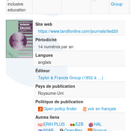
inclusive
Group
education
Site web
https://www.tandfonline.com/journals/tied20
Périodicité
14 numéros par an
Langues
anglais
Éditeur
Taylor & Francis Group (1852 à …)
Pays de publication
Royaume-Uni
Politique de publication
Open policy finder
voir en français
Autres liens
ERIH PLUS
EZB
HAL
MIAR
OpenAlex
Scopus