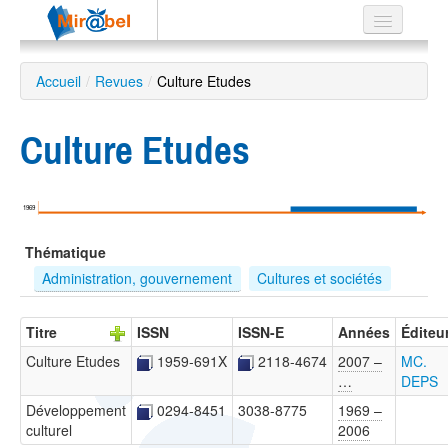
Le réseau
Accueil
/
Revues
/
Culture Etudes
Soutien
Culture Etudes
Listes
1969
Recherche
Thématique
avancée
Administration, gouvernement
Cultures et sociétés
EN
ES
Titre
ISSN
ISSN-E
Années
Éditeu
?
Culture Etudes
1959-691X
2118-4674
2007 –
MC.
…
DEPS
Développement
0294-8451
3038-8775
1969 –
culturel
2006