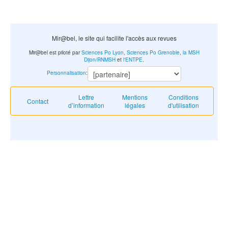
Mir@bel, le site qui facilite l'accès aux revues
Mir@bel est piloté par
Sciences Po Lyon
,
Sciences Po Grenoble
,
la MSH
Dijon/RNMSH
et
l'ENTPE
.
Personnalisation
:
Lettre
Mentions
Conditions
Contact
d’information
légales
d'utilisation