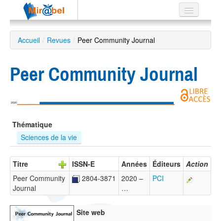
Le réseau
Accueil
/
Revues
/
Peer Community Journal
Soutien
Peer Community Journal
Listes
2020
Recherche
Thématique
avancée
Sciences de la vie
EN
ES
Titre
ISSN-E
Années
Éditeurs
Action
?
Peer Community
2804-3871
2020 –
PCI
Journal
…
Site web