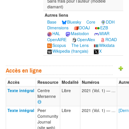
Sans frais pour l’auteur (modèle
diamant)
Autres liens
Base
Bluesky
Core
DDH
Dimensions
DOAJ
EZB
HAL
Mastodon
MIAR
OpenAIRE
OpenAlex
ROAD
Scopus
The Lens
Wikidata
Wikipedia (français)
X
Accès en ligne
Accès
Ressource
Modalité
Numéros
Autre
Texte intégral
Centre
Libre
2021 (Vol. 1) — …
Mersenne
Texte intégral
Peer
Libre
2021 (Vol. 1) — …
[Dern
Community
Journal
(site web)