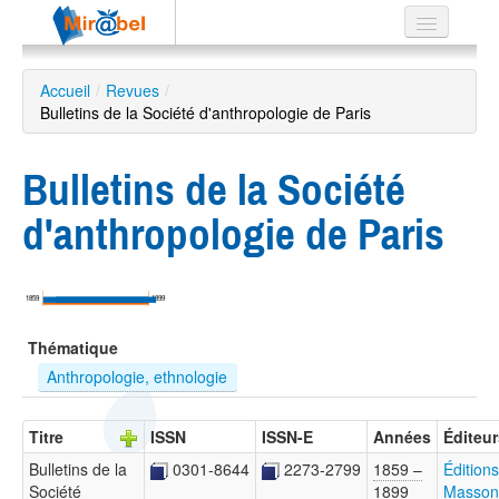
Le réseau
Accueil
/
Revues
/
Bulletins de la Société d'anthropologie de Paris
Soutien
Listes
Bulletins de la Société
d'anthropologie de Paris
Recherche
avancée
1859
1899
EN
Thématique
ES
Anthropologie, ethnologie
?
Titre
ISSN
ISSN-E
Années
Éditeur
Bulletins de la
0301-8644
2273-2799
1859 –
Éditions
Société
1899
Masson