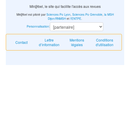
Mir@bel, le site qui facilite l'accès aux revues
Mir@bel est piloté par
Sciences Po Lyon
,
Sciences Po Grenoble
,
la MSH
Dijon/RNMSH
et
l'ENTPE
.
Personnalisation
:
Lettre
Mentions
Conditions
Contact
d’information
légales
d'utilisation