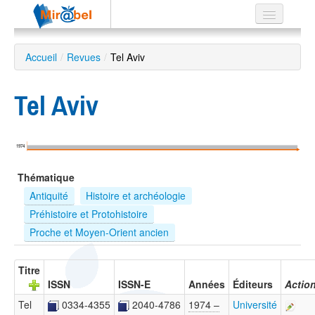
Le réseau
Accueil
/
Revues
/
Tel Aviv
Soutien
Tel Aviv
Listes
1974
Recherche
Thématique
avancée
Antiquité
Histoire et archéologie
EN
Préhistoire et Protohistoire
ES
Proche et Moyen-Orient ancien
?
Titre
ISSN
ISSN-E
Années
Éditeurs
Actio
Tel
0334-4355
2040-4786
1974 –
Université