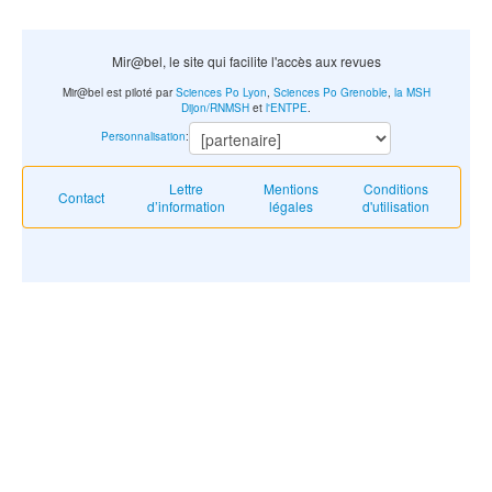
Mir@bel, le site qui facilite l'accès aux revues
Mir@bel est piloté par
Sciences Po Lyon
,
Sciences Po Grenoble
,
la MSH
Dijon/RNMSH
et
l'ENTPE
.
Personnalisation
:
Lettre
Mentions
Conditions
Contact
d’information
légales
d'utilisation