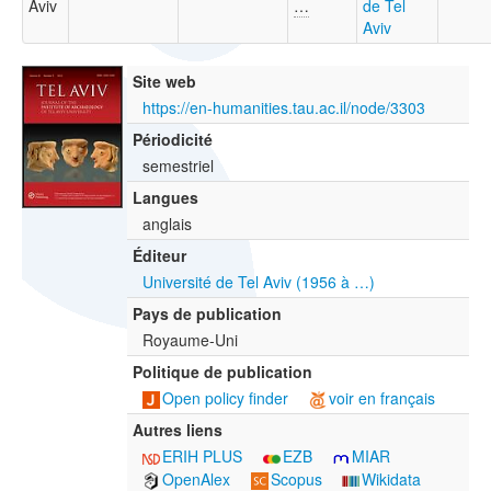
Aviv
…
de Tel
Aviv
Site web
https://en-humanities.tau.ac.il/node/3303
Périodicité
semestriel
Langues
anglais
Éditeur
Université de Tel Aviv (1956 à …)
Pays de publication
Royaume-Uni
Politique de publication
Open policy finder
voir en français
Autres liens
ERIH PLUS
EZB
MIAR
OpenAlex
Scopus
Wikidata