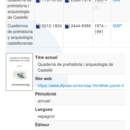
prehistòria i
…
arqueologia
de Castelló
Cuadernos
0212-1824
2444-8389
1974 –
SIAP
de prehistoria
1991
y arqueología
castellonense
Titre actuel
Quaderns de prehistòria i arqueologia de
Castelló
Site web
https://www.dipcas.es/es/siap.html#tab-panel-4
Périodicité
annuel
Langues
espagnol
Éditeur