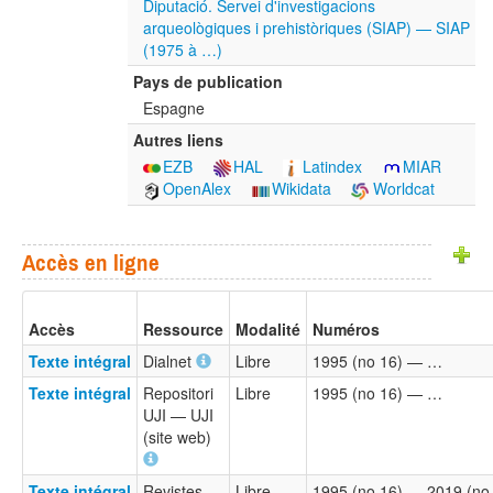
Diputació. Servei d'investigacions
arqueològiques i prehistòriques (SIAP) — SIAP
(1975 à …)
Pays de publication
Espagne
Autres liens
EZB
HAL
Latindex
MIAR
OpenAlex
Wikidata
Worldcat
Accès en ligne
Accès
Ressource
Modalité
Numéros
Texte intégral
Dialnet
Libre
1995 (no 16) — …
Texte intégral
Repositori
Libre
1995 (no 16) — …
UJI — UJI
(site web)
Texte intégral
Revistes
Libre
1995 (no 16) — 2019 (no