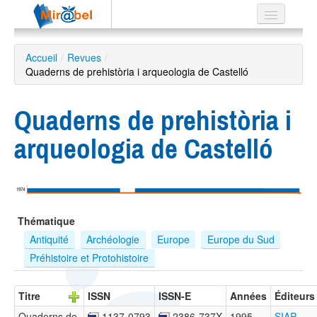
Le réseau
Accueil
/
Revues
/
Quaderns de prehistòria i arqueologia de Castelló
Soutien
Listes
Quaderns de prehistòria i
arqueologia de Castelló
Recherche
avancée
1974
EN
Thématique
ES
Antiquité
Archéologie
Europe
Europe du Sud
?
Préhistoire et Protohistoire
Titre
ISSN
ISSN-E
Années
Éditeurs
Quaderns de
1137-0793
2386-737X
1995 –
SIAP