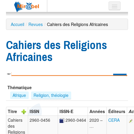
Le réseau
Accueil
/
Revues
/
Cahiers des Religions Africaines
Soutien
Cahiers des Religions
Listes
Africaines
Recherche
1967
avancée
Thématique
EN
ES
Afrique
Religion, théologie
?
Titre
ISSN
ISSN-E
Années
Éditeurs
Ac
Cahiers
2960-0456
2960-0464
2020 –
CERA
des
…
Religions