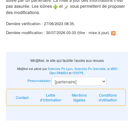
suivie par un partenaire. La mise à jour des informations n'est
pas assurée. Les icônes
et
vous permettent de proposer
des modifications.
Dernière vérification : 27/06/2023 08:35.
Dernière modification : 30/07/2026 03:33 (titre : mise à jour).
Mir@bel, le site qui facilite l'accès aux revues
Mir@bel est piloté par
Sciences Po Lyon
,
Sciences Po Grenoble
,
la MSH
Dijon/RNMSH
et
l'ENTPE
.
Personnalisation
:
Lettre
Mentions
Conditions
Contact
d’information
légales
d'utilisation