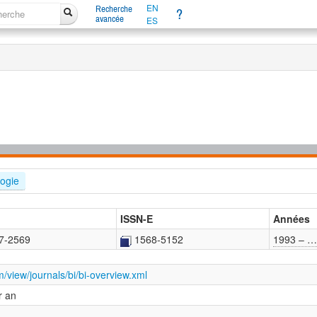
EN
Recherche
?
avancée
ES
logie
ISSN-E
Années
7-2569
1568-5152
1993 – …
om/view/journals/bi/bi-overview.xml
r an