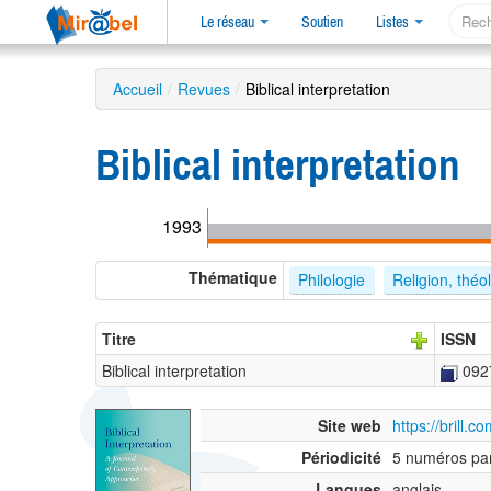
Le réseau
Soutien
Listes
Accueil
/
Revues
/
Biblical interpretation
Biblical interpretation
1993
Thématique
Philologie
Religion, théo
Titre
ISSN
Biblical interpretation
092
Site web
https://brill.c
Périodicité
5 numéros pa
Langues
anglais