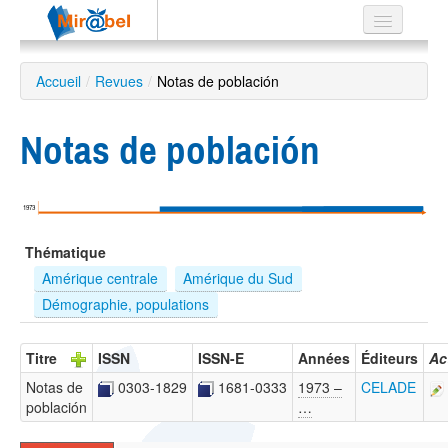
Le réseau
Accueil
/
Revues
/
Notas de población
Soutien
Notas de población
Listes
1973
Recherche
Thématique
avancée
Amérique centrale
Amérique du Sud
EN
Démographie, populations
ES
?
Titre
ISSN
ISSN-E
Années
Éditeurs
Ac
Notas de
0303-1829
1681-0333
1973 –
CELADE
población
…