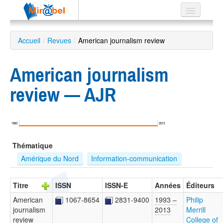
Le réseau
Accueil
/
Revues
/
American journalism review
Soutien
American journalism
Listes
review — AJR
Recherche
1983
2013
avancée
Thématique
EN
ES
Amérique du Nord
Information-communication
?
Titre
ISSN
ISSN-E
Années
Éditeurs
American
1067-8654
2831-9400
1993 –
Philip
journalism
2013
Merrill
review
College of