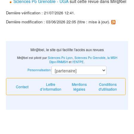
Sciences Po Grenoble - UGA
suit cette revue dans Mir@bel
Dernière vérification : 21/07/2026 12:41.
Dernière modification : 03/06/2026 22:05 (titre : mise à jour).
Mir@bel, le site qui facilite l'accès aux revues
Mir@bel est piloté par
Sciences Po Lyon
,
Sciences Po Grenoble
,
la MSH
Dijon/RNMSH
et
l'ENTPE
.
Personnalisation
:
Lettre
Mentions
Conditions
Contact
d’information
légales
d'utilisation