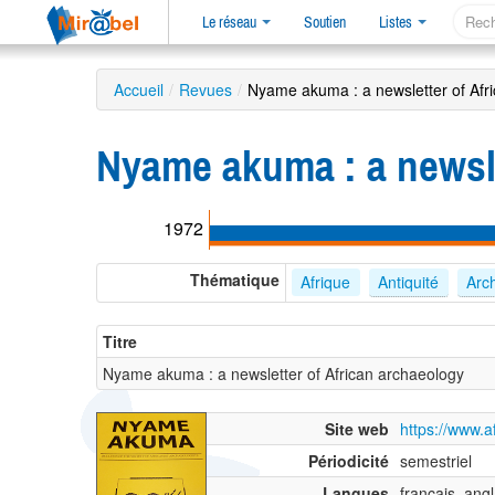
Le réseau
Soutien
Listes
Accueil
/
Revues
/
Nyame akuma : a newsletter of Afr
Nyame akuma : a newsle
1972
Thématique
Afrique
Antiquité
Arc
Titre
Nyame akuma : a newsletter of African archaeology
Site web
https://www.a
Périodicité
semestriel
Langues
français, angl