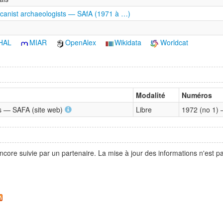
ricanist archaeologists — SAfA (1971 à …)
HAL
MIAR
OpenAlex
Wikidata
Worldcat
Modalité
Numéros
sts — SAFA (site web)
Libre
1972 (no 1)
ncore suivie par un partenaire. La mise à jour des informations n'est 