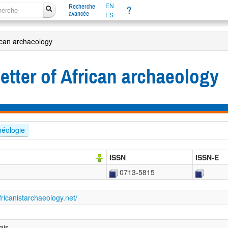
EN
Recherche
?
avancée
ES
ican archaeology
tter of African archaeology
héologie
ISSN
ISSN-E
0713-5815
fricanistarchaeology.net/
ais