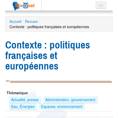
Le réseau
Accueil
/
Revues
/
Contexte : politiques françaises et européennes
Soutien
Listes
Contexte : politiques
françaises et
européennes
Recherche
avancée
EN
2013
ES
Thématique
?
Actualité, presse
Administration, gouvernement
Eau, Énergies
Espaces, environnement