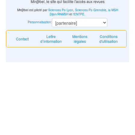
Mir@bel, le site qui facilite l'accès aux revues
Mir@bel est piloté par
Sciences Po Lyon
,
Sciences Po Grenoble
,
la MSH
Dijon/RNMSH
et
l'ENTPE
.
Personnalisation
:
Lettre
Mentions
Conditions
Contact
d’information
légales
d'utilisation