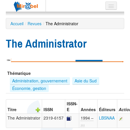
Le réseau
Accueil
/
Revues
/
The Administrator
Soutien
The Administrator
Listes
1994
Recherche
Thématique
avancée
Administration, gouvernement
Asie du Sud
EN
Économie, gestion
ES
?
ISSN-
Titre
ISSN
E
Années
Éditeurs
Actio
The Administrator
2319-6157
1994 –
LBSNAA
…