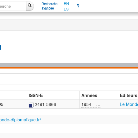
EN
Recherche
?
avancée
ES
e
ISSN-E
Années
Éditeurs
95
2491-5866
1954 – …
Le Monde
onde-diplomatique.fr/