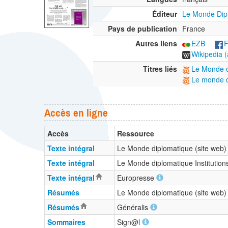
Éditeur
Le Monde Dip
Pays de publication
France
Autres liens
EZB
F
Wikipedia (
Titres liés
Le Monde d
Le monde d
Accès en ligne
Accès
Ressource
Texte intégral
Le Monde diplomatique (site web
Texte intégral
Le Monde diplomatique Institutio
Texte intégral
Europresse
Résumés
Le Monde diplomatique (site web
Résumés
Généralis
Sommaires
Sign@l