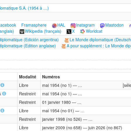
lomatique S.A. (1954 à …)
acebook
Framasphere
HAL
Instagram
Mastodon
anglais)
Wikipedia (français)
X
Worldcat
iplomatique (Edición argentina)
Le Monde diplomatique (Deutsc
iplomatique (Edition anglaise)
A pour supplément : Le Monde dipl
Modalité
Numéros
)
Libre
mai 1954 (no 1) — …
[sél
ns
Restreint
mai 1954 (no 1) — …
Restreint
01 janvier 1980 — …
)
Libre
mai 1954 (no 01) — …
Restreint
janvier 1998 (no 526) — …
Libre
janvier 2009 (no 658) — juin 2026 (no 867)