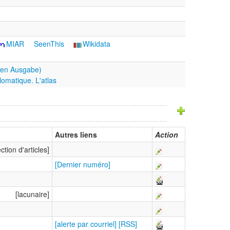
MIAR
SeenThis
Wikidata
hen Ausgabe)
omatique. L'atlas
Autres liens
Action
ection d'articles]
[Dernier numéro]
[lacunaire]
[alerte par courriel]
[RSS]