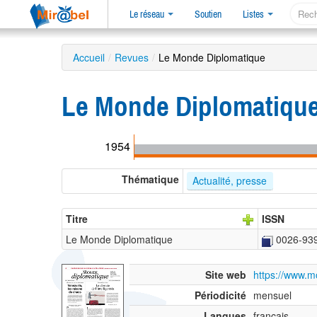
Le réseau
Soutien
Listes
Accueil
/
Revues
/
Le Monde Diplomatique
Le Monde Diplomatiqu
1954
Thématique
Actualité, presse
Titre
ISSN
Le Monde Diplomatique
0026-93
Site web
https://www.m
Périodicité
mensuel
Langues
français