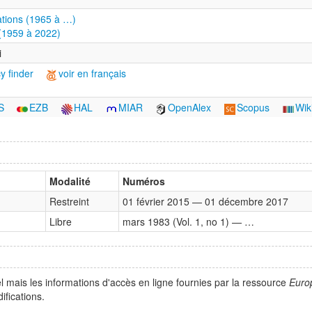
tions (1965 à …)
 (1959 à 2022)
i
y finder
voir en français
S
EZB
HAL
MIAR
OpenAlex
Scopus
Wik
Modalité
Numéros
Restreint
01 février 2015 — 01 décembre 2017
Libre
mars 1983 (Vol. 1, no 1) — …
l mais les informations d'accès en ligne fournies par la ressource
Euro
fications.