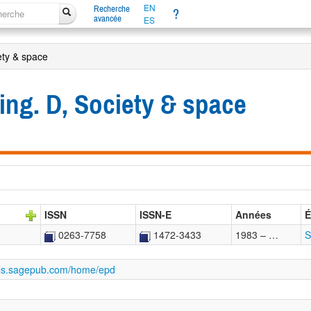
EN
Recherche
?
avancée
ES
ety & space
ng. D, Society & space
ISSN
ISSN-E
Années
É
0263-7758
1472-3433
1983 – …
S
nals.sagepub.com/home/epd