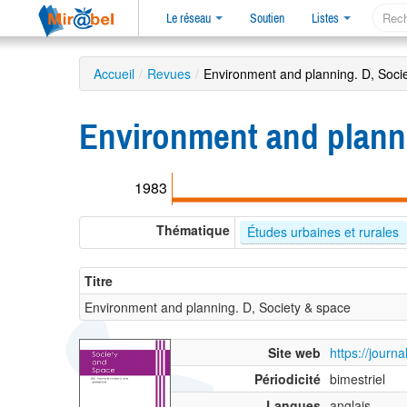
Le réseau
Soutien
Listes
Accueil
/
Revues
/
Environment and planning. D, Soci
Environment and planni
1983
Thématique
Études urbaines et rurales
Titre
Environment and planning. D, Society & space
Site web
https://jour
Périodicité
bimestriel
Langues
anglais