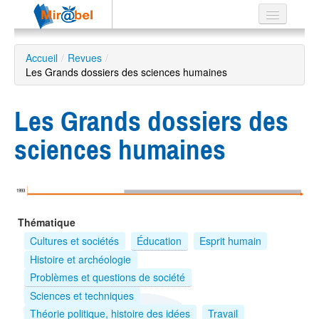
Le réseau
Accueil
/
Revues
/
Les Grands dossiers des sciences humaines
Soutien
Listes
Les Grands dossiers des
sciences humaines
Recherche
avancée
1993
EN
Thématique
ES
Cultures et sociétés
Éducation
Esprit humain
?
Histoire et archéologie
Problèmes et questions de société
Sciences et techniques
Théorie politique, histoire des idées
Travail