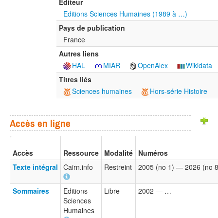
Éditeur
Editions Sciences Humaines (1989 à …)
Pays de publication
France
Autres liens
HAL
MIAR
OpenAlex
Wikidata
Titres liés
Sciences humaines
Hors-série Histoire
Accès en ligne
Accès
Ressource
Modalité
Numéros
Texte intégral
Cairn.info
Restreint
2005 (no 1) — 2026 (no 
Sommaires
Editions
Libre
2002 — …
Sciences
Humaines