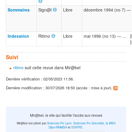
Sommaires
Sign@l
Libre
décembre 1994 (no 7) — 
Indexation
Ritimo
Libre
mai 1996 (no 13) — …
[
[
Suivi
ritimo
suit cette revue dans Mir@bel
Dernière vérification : 02/05/2023 11:56.
Dernière modification : 30/07/2026 18:50 (accès : mise à jour).
Mir@bel, le site qui facilite l'accès aux revues
Mir@bel est piloté par
Sciences Po Lyon
,
Sciences Po Grenoble
,
la MSH
Dijon/RNMSH
et
l'ENTPE
.