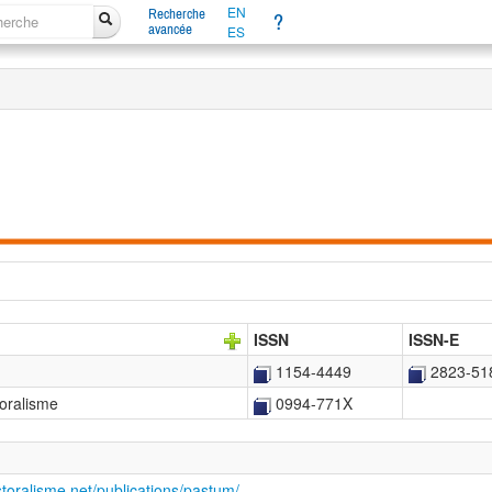
EN
Recherche
?
avancée
ES
ISSN
ISSN-E
1154-4449
2823-51
toralisme
0994-771X
toralisme.net/publications/pastum/