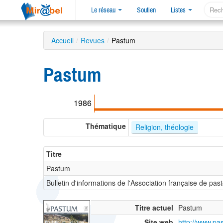
Le réseau
Soutien
Listes
Accueil
/
Revues
/
Pastum
Pastum
1986
Thématique
Religion, théologie
Titre
Pastum
Bulletin d'informations de l'Association française de pas
Titre actuel
Pastum
Site web
http://www.pas