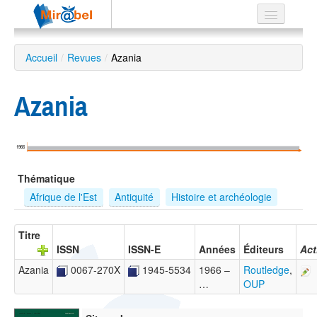
Le réseau
Accueil
/
Revues
/
Azania
Soutien
Azania
Listes
1966
Recherche
Thématique
avancée
Afrique de l'Est
Antiquité
Histoire et archéologie
EN
ES
Titre
ISSN
ISSN-E
Années
Éditeurs
Act
?
Azania
0067-270X
1945-5534
1966 –
Routledge
,
…
OUP