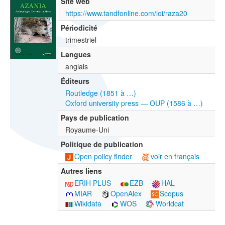
Site web
https://www.tandfonline.com/loi/raza20
Périodicité
trimestriel
Langues
anglais
Éditeurs
Routledge (1851 à …)
Oxford university press — OUP (1586 à …)
Pays de publication
Royaume-Uni
Politique de publication
Open policy finder
voir en français
Autres liens
ERIH PLUS
EZB
HAL
MIAR
OpenAlex
Scopus
Wikidata
WOS
Worldcat