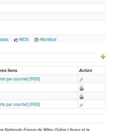
idata
WOS
Worldcat
res liens
Action
rte par courriel]
[RSS]
rte par courriel]
[RSS]
ce Nationale France de Wiley Online Library
et la