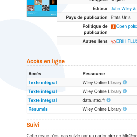
Éditeur
John Wiley &
Pays de publication
États-Unis
Politique de
Open polic
publication
Autres liens
ERIH PLU
Accès en ligne
Accès
Ressource
Texte intégral
Wiley Online Library
Texte intégral
Wiley Online Library
Texte intégral
data.istex.fr
Résumés
Wiley Online Library
Suivi
Cette revue n'est pas suivie par un partenaire de Mir@bel