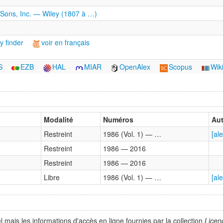
 Sons, Inc. — Wiley (1807 à …)
y finder
voir en français
S
EZB
HAL
MIAR
OpenAlex
Scopus
Wik
Modalité
Numéros
Aut
Restreint
1986 (Vol. 1) — …
[ale
Restreint
1986 — 2016
Restreint
1986 — 2016
Libre
1986 (Vol. 1) — …
[ale
 mais les informations d'accès en ligne fournies par la collection
Licen