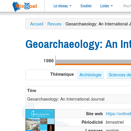
Le réseau
Soutien
Listes
Accueil
/
Revues
/
Geoarchaeology: An International 
Geoarchaeology: An Int
1986
Thématique
Archéologie
Sciences de 
Titre
Geoarchaeology: An International Journal
Site web
https://onlin
Périodicité
bimestriel
Langues
anglais