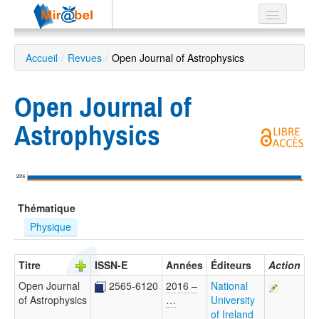
Le réseau
Accueil
/
Revues
/
Open Journal of Astrophysics
Soutien
Open Journal of
Listes
Astrophysics
Recherche
2016
avancée
Thématique
EN
ES
Physique
?
Titre
ISSN-E
Années
Éditeurs
Action
Open Journal
2565-6120
2016 –
National
of Astrophysics
…
University
of Ireland