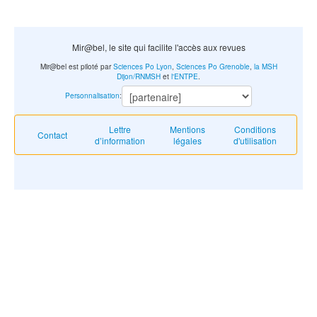
Mir@bel, le site qui facilite l'accès aux revues
Mir@bel est piloté par
Sciences Po Lyon
,
Sciences Po Grenoble
,
la MSH
Dijon/RNMSH
et
l'ENTPE
.
Personnalisation
:
Lettre
Mentions
Conditions
Contact
d’information
légales
d'utilisation