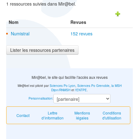
1 ressources suivies dans Mir@bel.
Nom
Revues
Numistral
152 revues
Lister les ressources partenaires
Mir@bel, le site qui facilite l'accès aux revues
Mir@bel est piloté par
Sciences Po Lyon
,
Sciences Po Grenoble
,
la MSH
Dijon/RNMSH
et
l'ENTPE
.
Personnalisation
:
Lettre
Mentions
Conditions
Contact
d’information
légales
d'utilisation