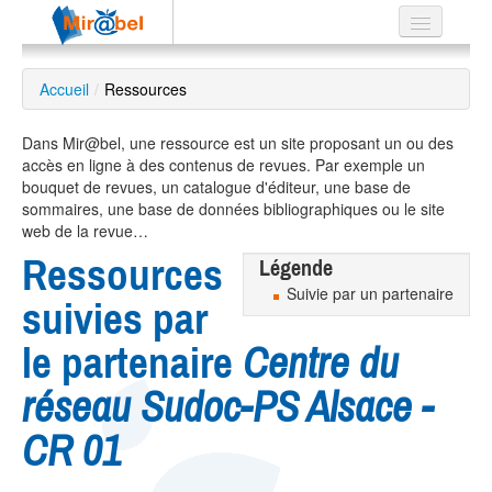
Le réseau
Accueil
/
Ressources
Soutien
Dans Mir@bel, une ressource est un site proposant un ou des
Listes
accès en ligne à des contenus de revues. Par exemple un
bouquet de revues, un catalogue d'éditeur, une base de
sommaires, une base de données bibliographiques ou le site
web de la revue…
Ressources
Légende
Recherche
avancée
Suivie par un partenaire
suivies par
EN
ES
le partenaire
Centre du
?
réseau Sudoc-PS Alsace -
CR 01