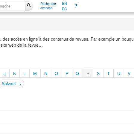
EN
Recherche
?
avancée
ES
u des accès en ligne à des contenus de revues. Par exemple un bouque
 site web de la revue…
J
K
L
M
N
O
P
Q
R
S
T
U
V
Suivant →