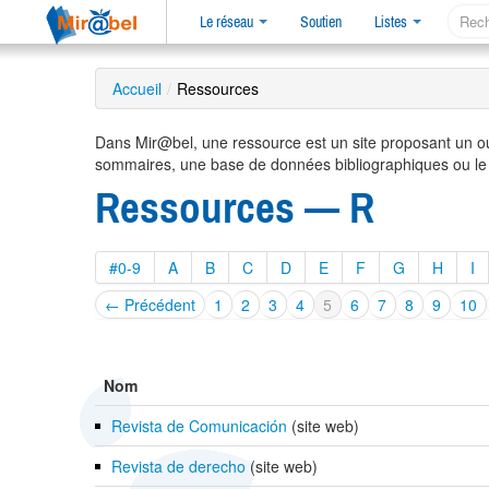
Le réseau
Soutien
Listes
Accueil
/
Ressources
Dans Mir@bel, une ressource est un site proposant un o
sommaires, une base de données bibliographiques ou le
Ressources — R
#0-9
A
B
C
D
E
F
G
H
I
← Précédent
1
2
3
4
5
6
7
8
9
10
Nom
Revista de Comunicación
(site web)
Revista de derecho
(site web)