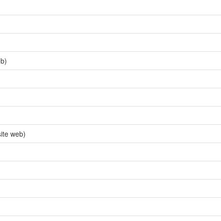
eb)
ite web)