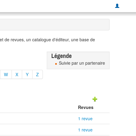
t de revues, un catalogue d'éditeur, une base de
Légende
Suivie par un partenaire
W
X
Y
Z
Revues
1 revue
1 revue