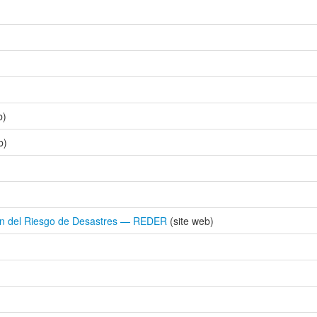
b)
b)
ión del Riesgo de Desastres — REDER
(site web)