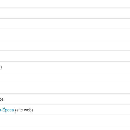
b)
b)
va Época
(site web)