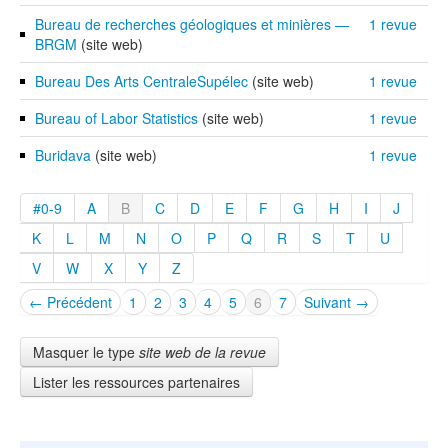
Bureau de recherches géologiques et minières —
1 revue
BRGM
(site web)
Bureau Des Arts CentraleSupélec
(site web)
1 revue
Bureau of Labor Statistics
(site web)
1 revue
Buridava
(site web)
1 revue
#0-9
A
B
C
D
E
F
G
H
I
J
K
L
M
N
O
P
Q
R
S
T
U
V
W
X
Y
Z
← Précédent
1
2
3
4
5
6
7
Suivant →
Masquer le type
site web de la revue
Lister les ressources partenaires