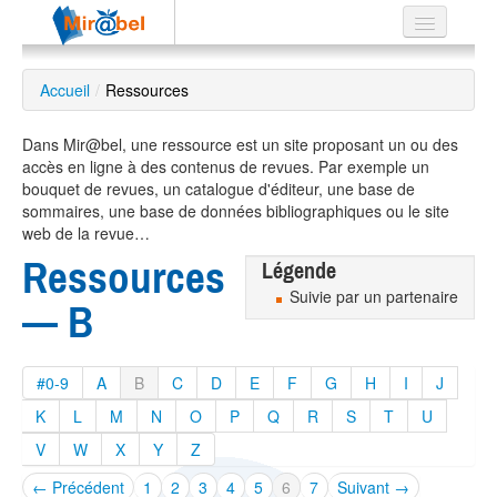
Le réseau
Accueil
/
Ressources
Soutien
Dans Mir@bel, une ressource est un site proposant un ou des
Listes
accès en ligne à des contenus de revues. Par exemple un
bouquet de revues, un catalogue d'éditeur, une base de
sommaires, une base de données bibliographiques ou le site
web de la revue…
Ressources
Légende
Recherche
avancée
Suivie par un partenaire
— B
EN
ES
#0-9
A
B
C
D
E
F
G
H
I
J
?
K
L
M
N
O
P
Q
R
S
T
U
V
W
X
Y
Z
← Précédent
1
2
3
4
5
6
7
Suivant →