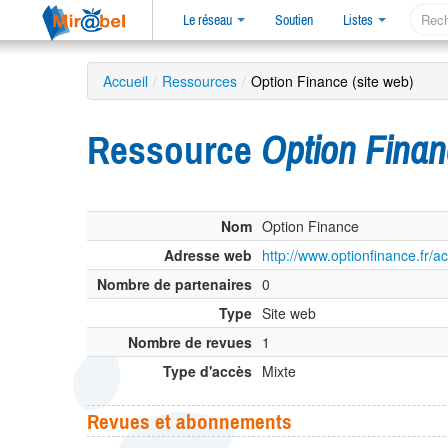
Le réseau
Soutien
Listes
Accueil
/
Ressources
/
Option Finance (site web)
Ressource
Option Fina
Nom
Option Finance
Adresse web
http://www.optionfinance.fr/ac
Nombre de partenaires
0
Type
Site web
Nombre de revues
1
Type d'accès
Mixte
Revues et abonnements