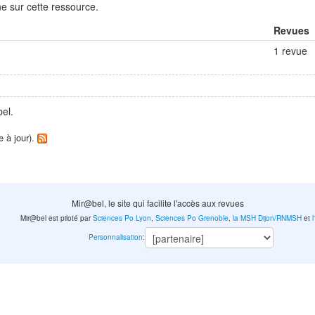
e sur cette ressource.
Revues
1 revue
el.
e à jour).
Mir@bel, le site qui facilite l'accès aux revues
Mir@bel est piloté par
Sciences Po Lyon
,
Sciences Po Grenoble
,
la MSH Dijon/RNMSH
et
Personnalisation
: