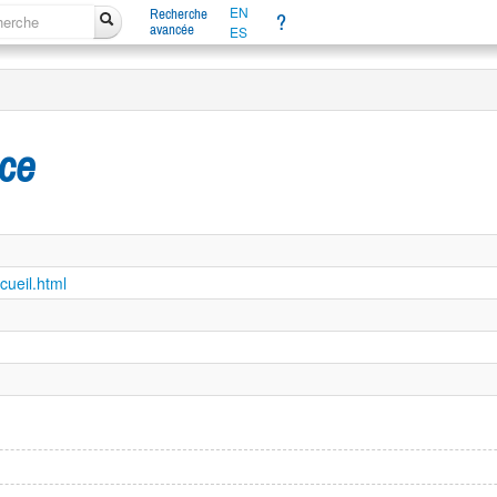
EN
Recherche
?
avancée
ES
nce
cueil.html