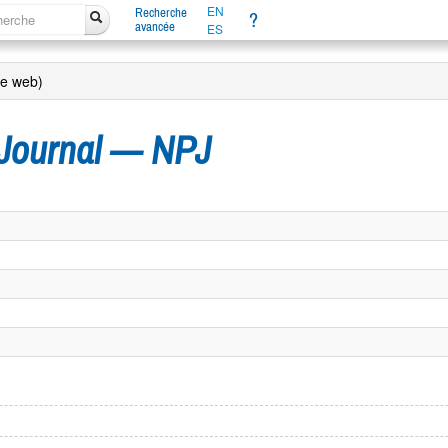
EN
Recherche
?
avancée
ES
te web)
 Journal — NPJ