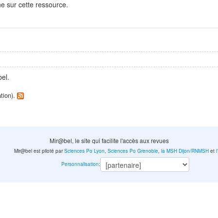
e sur cette ressource.
el.
ation).
Mir@bel, le site qui facilite l'accès aux revues
Mir@bel est piloté par
Sciences Po Lyon
,
Sciences Po Grenoble
,
la MSH Dijon/RNMSH
et
Personnalisation
: