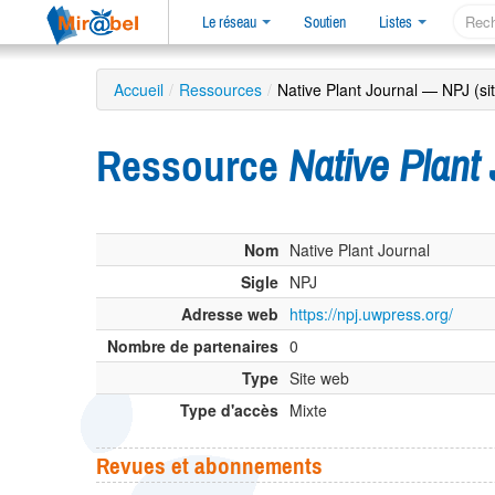
Le réseau
Soutien
Listes
Accueil
/
Ressources
/
Native Plant Journal — NPJ (si
Ressource
Native Plant
Nom
Native Plant Journal
Sigle
NPJ
Adresse web
https://npj.uwpress.org/
Nombre de partenaires
0
Type
Site web
Type d'accès
Mixte
Revues et abonnements