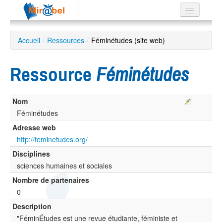
Le réseau
Accueil
/
Ressources
/
Féminétudes (site web)
Soutien
Ressource
Féminétudes
Listes
Nom
Féminétudes
Recherche
Adresse web
avancée
http://feminetudes.org/
EN
Disciplines
ES
sciences humaines et sociales
?
Nombre de partenaires
0
Description
"FéminÉtudes est une revue étudiante, féministe et