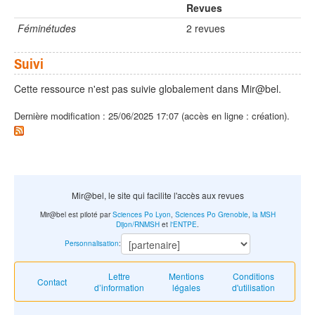
Revues
Féminétudes
2 revues
Suivi
Cette ressource n'est pas suivie globalement dans Mir@bel.
Dernière modification : 25/06/2025 17:07 (accès en ligne : création).
Mir@bel, le site qui facilite l'accès aux revues
Mir@bel est piloté par
Sciences Po Lyon
,
Sciences Po Grenoble
,
la MSH
Dijon/RNMSH
et
l'ENTPE
.
Personnalisation
:
Lettre
Mentions
Conditions
Contact
d’information
légales
d'utilisation