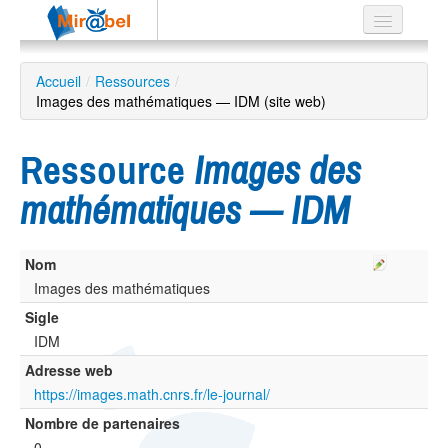
Le réseau
Accueil
/
Ressources
/
Images des mathématiques — IDM (site web)
Soutien
Listes
Ressource
Images des
mathématiques — IDM
Recherche
Nom
avancée
Images des mathématiques
EN
ES
Sigle
IDM
?
Adresse web
https://images.math.cnrs.fr/le-journal/
Nombre de partenaires
0