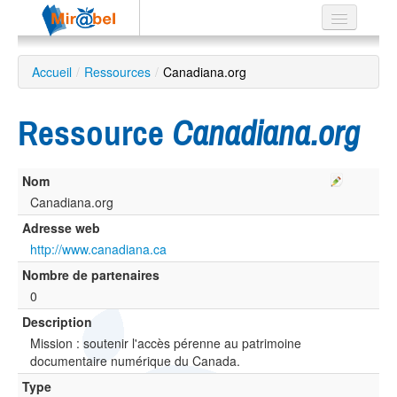
Le réseau
Accueil
/
Ressources
/
Canadiana.org
Soutien
Ressource
Canadiana.org
Listes
Nom
Canadiana.org
Recherche
Adresse web
avancée
http://www.canadiana.ca
EN
Nombre de partenaires
ES
0
?
Description
Mission : soutenir l'accès pérenne au patrimoine
documentaire numérique du Canada.
Type